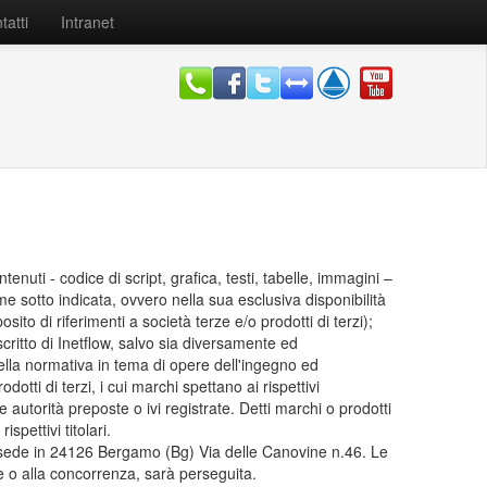
tatti
Intranet
enuti - codice di script, grafica, testi, tabelle, immagini –
ome sotto indicata, ovvero nella sua esclusiva disponibilità
ito di riferimenti a società terze e/o prodotti di terzi);
ritto di Inetflow, salvo sia diversamente ed
 della normativa in tema di opere dell'ingegno ed
otti di terzi, i cui marchi spettano ai rispettivi
e autorità preposte o ivi registrate. Detti marchi o prodotti
pettivi titolari.
n sede in 24126 Bergamo (Bg) Via delle Canovine n.46. Le
ge o alla concorrenza, sarà perseguita.