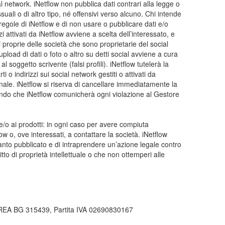
l network. iNetflow non pubblica dati contrari alla legge o
ssuali o di altro tipo, né offensivi verso alcuno. Chi intende
 regole di iNetflow e di non usare o pubblicare dati e/o
zi attivati da iNetflow avviene a scelta dell’interessato, e
 proprie delle società che sono proprietarie del social
upload di dati o foto o altro su detti social avviene a cura
 soggetto scrivente (falsi profili). iNetflow tutelerà la
 o indirizzi sui social network gestiti o attivati da
 penale. iNetflow si riserva di cancellare immediatamente la
stando che iNetflow comunicherà ogni violazione al Gestore
ità e/o ai prodotti: in ogni caso per avere compiuta
tflow o, ove interessati, a contattare la società. iNetflow
, quanto pubblicato e di intraprendere un’azione legale contro
tto di proprietà intellettuale o che non ottemperi alle
di REA BG 315439, Partita IVA 02690830167