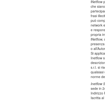
iNetflow 
che siano 
partecipar
frasi ille
può compo
network e/
e responsa
propria im
iNetflow, 
presenza 
o all’Auto
Si applica
Inetflow s
descrizion
s.r.l. si 
qualsiasi 
norme del
Inetflow S
sede in 2
Indirizzo 
Iscritta 