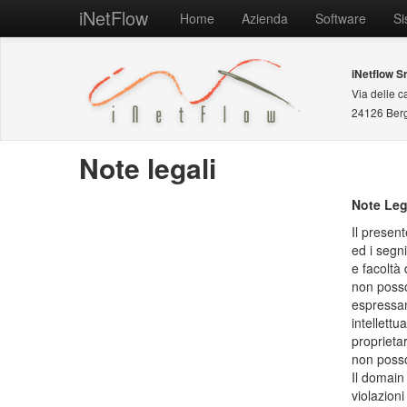
iNetFlow
Home
Azienda
Software
Si
iNetflow Sr
Via delle c
24126 Ber
Note legali
Note Leg
Il present
ed i segni
e facoltà 
non posso
espressame
intellettu
proprietar
non posso
Il domain
violazioni