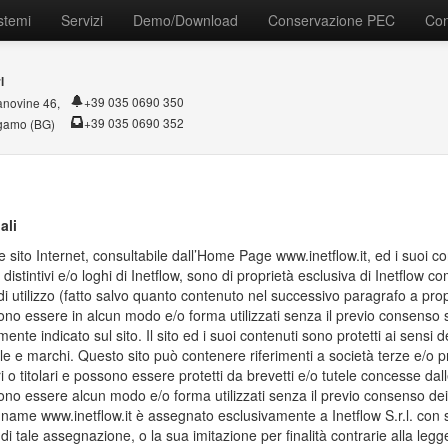
stemi
Servizi
Demo/Download
Conservazione PEC
Con
l
+39 035 0690 350
anovine 46,
+39 035 0690 352
gamo (BG)
ali
e sito Internet, consultabile dall’Home Page www.inetflow.it, ed i suoi cont
 distintivi e/o loghi di Inetflow, sono di proprietà esclusiva di Inetflow c
di utilizzo (fatto salvo quanto contenuto nel successivo paragrafo a propos
no essere in alcun modo e/o forma utilizzati senza il previo consenso sc
nte indicato sul sito. Il sito ed i suoi contenuti sono protetti ai sensi
ale e marchi. Questo sito può contenere riferimenti a società terze e/o prod
i o titolari e possono essere protetti da brevetti e/o tutele concesse dall
no essere alcun modo e/o forma utilizzati senza il previo consenso dei ris
 name www.inetflow.it è assegnato esclusivamente a Inetflow S.r.l. co
 di tale assegnazione, o la sua imitazione per finalità contrarie alla leg