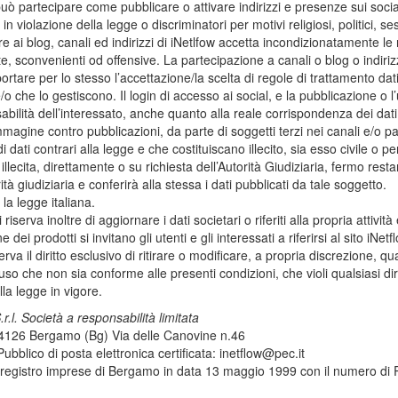
può partecipare come pubblicare o attivare indirizzi e presenze sui socia
in violazione della legge o discriminatori per motivi religiosi, politici, se
e ai blog, canali ed indirizzi di iNetlfow accetta incondizionatamente le
cite, sconvenienti od offensive. La partecipazione a canali o blog o indiriz
rtare per lo stesso l’accettazione/la scelta di regole di trattamento dati
o che lo gestiscono. Il login di accesso ai social, e la pubblicazione o l’
bilità dell’interessato, anche quanto alla reale corrispondenza dei dati al
magine contro pubblicazioni, da parte di soggetti terzi nei canali e/o parti
di dati contrari alla legge e che costituiscano illecito, sia esso civile o
illecita, direttamente o su richiesta dell’Autorità Giudiziaria, fermo re
rità giudiziaria e conferirà alla stessa i dati pubblicati da tale soggetto.
 la legge italiana.
i riserva inoltre di aggiornare i dati societari o riferiti alla propria attiv
e dei prodotti si invitano gli utenti e gli interessati a riferirsi al sito iNe
riserva il diritto esclusivo di ritirare o modificare, a propria discrezione
uso che non sia conforme alle presenti condizioni, che violi qualsiasi diri
la legge in vigore.
.r.l. Società a responsabilità limitata
4126 Bergamo (Bg) Via delle Canovine n.46
Pubblico di posta elettronica certificata: inetflow@pec.it
al registro imprese di Bergamo in data 13 maggio 1999 con il numero 