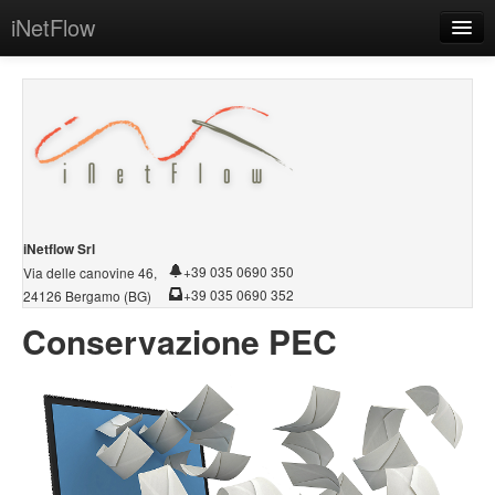
iNetFlow
Home
Azienda
Software
Sistemi
Servizi
iNetflow Srl
+39 035 0690 350
Via delle canovine 46,
Demo/Download
+39 035 0690 352
24126 Bergamo (BG)
Conservazione PEC
Conservazione PEC
Contatti
Intranet