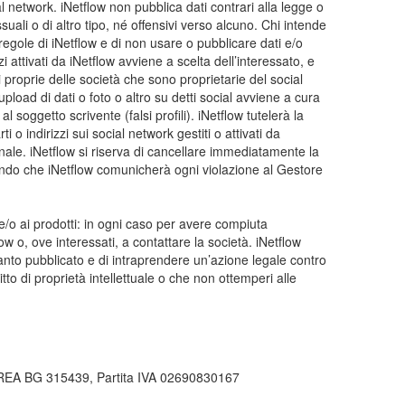
l network. iNetflow non pubblica dati contrari alla legge o
ssuali o di altro tipo, né offensivi verso alcuno. Chi intende
 regole di iNetflow e di non usare o pubblicare dati e/o
zi attivati da iNetflow avviene a scelta dell’interessato, e
 proprie delle società che sono proprietarie del social
upload di dati o foto o altro su detti social avviene a cura
 soggetto scrivente (falsi profili). iNetflow tutelerà la
 o indirizzi sui social network gestiti o attivati da
 penale. iNetflow si riserva di cancellare immediatamente la
stando che iNetflow comunicherà ogni violazione al Gestore
ità e/o ai prodotti: in ogni caso per avere compiuta
tflow o, ove interessati, a contattare la società. iNetflow
, quanto pubblicato e di intraprendere un’azione legale contro
tto di proprietà intellettuale o che non ottemperi alle
di REA BG 315439, Partita IVA 02690830167