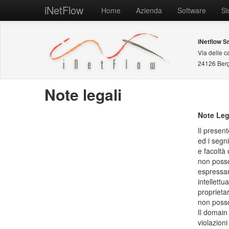
iNetFlow
Home
Azienda
Software
Si
iNetflow Sr
Via delle c
24126 Ber
Note legali
Note Leg
Il present
ed i segni
e facoltà 
non posso
espressame
intellettu
proprietar
non posso
Il domain
violazioni