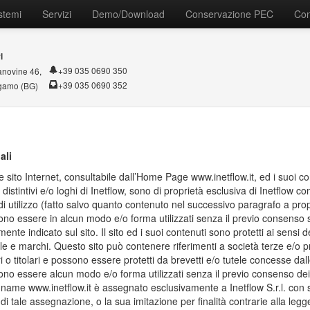
stemi
Servizi
Demo/Download
Conservazione PEC
Con
l
+39 035 0690 350
anovine 46,
+39 035 0690 352
gamo (BG)
ali
e sito Internet, consultabile dall’Home Page www.inetflow.it, ed i suoi cont
 distintivi e/o loghi di Inetflow, sono di proprietà esclusiva di Inetflow c
di utilizzo (fatto salvo quanto contenuto nel successivo paragrafo a propos
no essere in alcun modo e/o forma utilizzati senza il previo consenso sc
nte indicato sul sito. Il sito ed i suoi contenuti sono protetti ai sensi
ale e marchi. Questo sito può contenere riferimenti a società terze e/o prod
i o titolari e possono essere protetti da brevetti e/o tutele concesse dall
no essere alcun modo e/o forma utilizzati senza il previo consenso dei ris
 name www.inetflow.it è assegnato esclusivamente a Inetflow S.r.l. co
 di tale assegnazione, o la sua imitazione per finalità contrarie alla leg