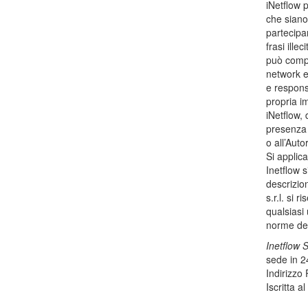
iNetflow 
che siano 
partecipar
frasi ille
può compo
network e/
e responsa
propria im
iNetflow, 
presenza 
o all’Auto
Si applica
Inetflow s
descrizion
s.r.l. si 
qualsiasi 
norme del
Inetflow S
sede in 2
Indirizzo 
Iscritta 