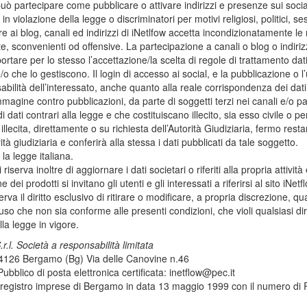
può partecipare come pubblicare o attivare indirizzi e presenze sui socia
in violazione della legge o discriminatori per motivi religiosi, politici, se
e ai blog, canali ed indirizzi di iNetlfow accetta incondizionatamente le
cite, sconvenienti od offensive. La partecipazione a canali o blog o indiriz
rtare per lo stesso l’accettazione/la scelta di regole di trattamento dati
o che lo gestiscono. Il login di accesso ai social, e la pubblicazione o l’
bilità dell’interessato, anche quanto alla reale corrispondenza dei dati al
magine contro pubblicazioni, da parte di soggetti terzi nei canali e/o parti
di dati contrari alla legge e che costituiscano illecito, sia esso civile o
illecita, direttamente o su richiesta dell’Autorità Giudiziaria, fermo re
rità giudiziaria e conferirà alla stessa i dati pubblicati da tale soggetto.
 la legge italiana.
i riserva inoltre di aggiornare i dati societari o riferiti alla propria attiv
e dei prodotti si invitano gli utenti e gli interessati a riferirsi al sito iNe
riserva il diritto esclusivo di ritirare o modificare, a propria discrezione
uso che non sia conforme alle presenti condizioni, che violi qualsiasi diri
la legge in vigore.
.r.l. Società a responsabilità limitata
4126 Bergamo (Bg) Via delle Canovine n.46
Pubblico di posta elettronica certificata: inetflow@pec.it
al registro imprese di Bergamo in data 13 maggio 1999 con il numero 