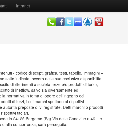
tatti
Intranet
enuti - codice di script, grafica, testi, tabelle, immagini –
ome sotto indicata, ovvero nella sua esclusiva disponibilità
ito di riferimenti a società terze e/o prodotti di terzi);
ritto di Inetflow, salvo sia diversamente ed
 della normativa in tema di opere dell'ingegno ed
otti di terzi, i cui marchi spettano ai rispettivi
e autorità preposte o ivi registrate. Detti marchi o prodotti
pettivi titolari.
n sede in 24126 Bergamo (Bg) Via delle Canovine n.46. Le
ge o alla concorrenza, sarà perseguita.