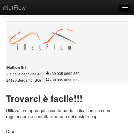
iNetFlow
Home
Azienda
Software
Sistemi
Servizi
iNetflow Srl
+39 035 0690 350
Via delle canovine 46,
Demo/Download
+39 035 0690 352
24126 Bergamo (BG)
Conservazione PEC
Trovarci è facile!!!
Contatti
Utilizza la mappa qui accanto per le indicazioni su come
Intranet
raggiungerci o contattaci ad uno dei nostri recapiti.
Orari: